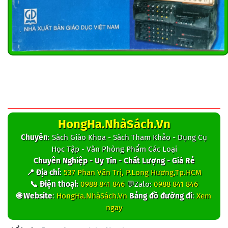
HongHa.NhàSách.Vn
Chuyên
: Sách Giáo Khoa - Sách Tham Khảo - Dụng Cụ
Học Tập - Văn Phòng Phẩm Các Loại
Chuyên Nghiệp - Uy Tín - Chất Lượng - Giá Rẻ
📍 Địa chỉ
:
537 Phan Văn Trị, P.Long Hương,Tp.HCM
📞 Điện thoại:
0988 841 846
💬Zalo:
0988 841 846
🌐 Website
:
HongHa.NhàSách.Vn
Bảng đồ đường đi
:
Xem
ngay