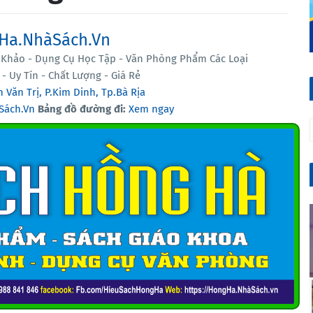
Ha.NhàSách.Vn
Khảo - Dụng Cụ Học Tập - Văn Phòng Phẩm Các Loại
- Uy Tín - Chất Lượng - Giá Rẻ
 Văn Trị, P.Kim Dinh, Tp.Bà Rịa
Sách.Vn
Bảng đồ đường đi:
Xem ngay