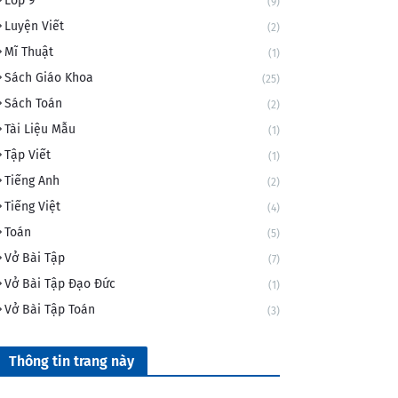
Lớp 9
(9)
Luyện Viết
(2)
Mĩ Thuật
(1)
Sách Giáo Khoa
(25)
Sách Toán
(2)
Tài Liệu Mẫu
(1)
Tập Viết
(1)
Tiếng Anh
(2)
Tiếng Việt
(4)
Toán
(5)
Vở Bài Tập
(7)
Vở Bài Tập Đạo Đức
(1)
Vở Bài Tập Toán
(3)
Thông tin trang này