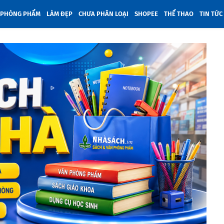
 PHÒNG PHẨM
LÀM ĐẸP
CHƯA PHÂN LOẠI
SHOPEE
THỂ THAO
TIN TỨC