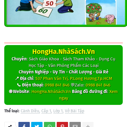
HongHa.NhàSách.Vn
Chuyên
: Sách Giáo Khoa - Sách Tham Khảo - Dụng Cụ
Học Tập - Văn Phòng Phẩm Các Loại
Chuyên Nghiệp - Uy Tín - Chất Lượng - Giá Rẻ
📍 Địa chỉ
:
537 Phan Văn Trị, P.Long Hương,Tp.HCM
📞 Điện thoại:
0988 841 846
💬Zalo:
0988 841 846
🌐 Website
:
HongHa.NhàSách.Vn
Bảng đồ đường đi
:
Xem
ngay
Thể loại:
Cánh Diều
Cấp 1
Lớp 1
Vở Bài Tập